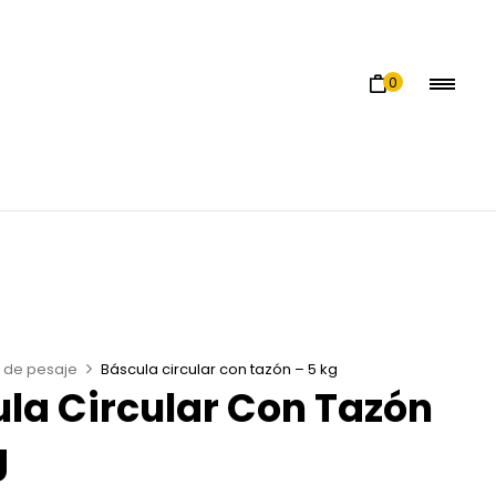
0
 de pesaje
Báscula circular con tazón – 5 kg
la Circular Con Tazón
g