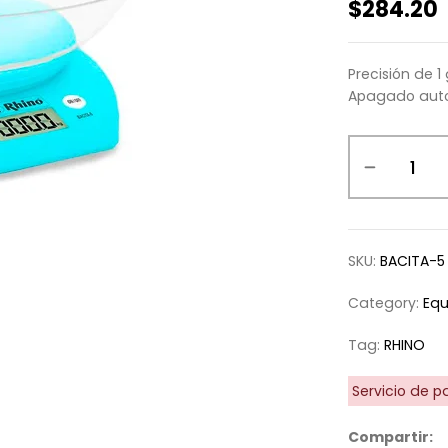
$
284.20
Precisión de 1
Apagado auto
Báscula
circular
con
tazón
-
5
SKU:
BACITA-5
kg
quantity
Category:
Equ
Tag:
RHINO
Servicio de p
Compartir: